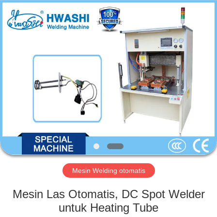
GUANGDONG
HWASHI
TECHNOLOGY
INC..
All
Rights
Reserved.
RUMAH
PRODUK
TENTANG
KAMI
TUR
PABRIK
Mesin Welding otomatis
Mesin Las Otomatis, DC Spot Welder
KONTROL
untuk Heating Tube