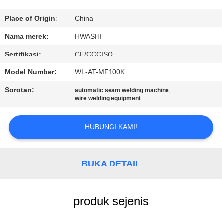
KUALITAS
Place of Origin:
China
HUBUNGI
Nama merek:
HWASHI
KAMI
Sertifikasi:
CE/CCCISO
Model Number:
WL-AT-MF100K
BERITA
Sorotan:
,
automatic seam welding machine
wire welding equipment
KASUS
HUBUNGI KAMI!
PERMINTAAN
PENAWARAN
BUKA DETAIL
PETA
produk sejenis
SITUS