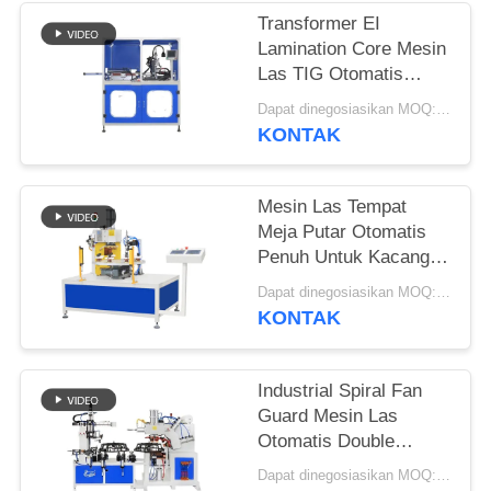
Transformer EI
KEBIJAKAN
Lamination Core Mesin
PRIBADI
Las TIG Otomatis
Dengan Sumber
Dapat dinegosiasikan MOQ:1 set
Pengelasan Panasonic
KONTAK
Mesin Las Tempat
Meja Putar Otomatis
Penuh Untuk Kacang
Dengan Pengumpanan
Dapat dinegosiasikan MOQ:1 set
Otomatis
KONTAK
Industrial Spiral Fan
Guard Mesin Las
Otomatis Double
Station HWASHI
Dapat dinegosiasikan MOQ:1 set