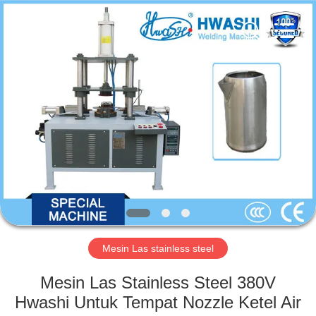
GUANGDONG
HWASHI
TECHNOLOGY
INC..
All
Rights
Reserved.
RUMAH
PRODUK
TENTANG
KAMI
TUR
PABRIK
Mesin Las stainless steel
Mesin Las Stainless Steel 380V
KONTROL
Hwashi Untuk Tempat Nozzle Ketel Air