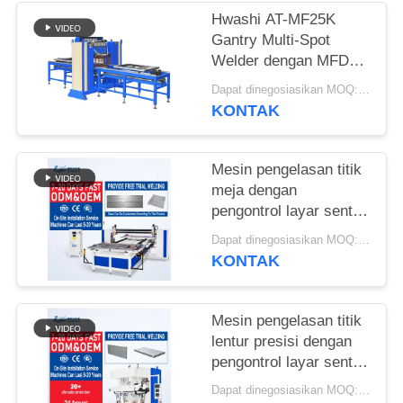
Hwashi AT-MF25K
KEBIJAKAN
Gantry Multi-Spot
PRIBADI
Welder dengan MFDC
Inverter Power Supply
Dapat dinegosiasikan MOQ:1 Set
Servo-driven Feeding
KONTAK
and Adjustable
Electrode Spacing for
Sheet Metal Stiffeners
Mesin pengelasan titik
meja dengan
pengontrol layar sentuh
cerdas untuk ketebalan
Dapat dinegosiasikan MOQ:1 Set
pengelasan 3,0 + 3,0
KONTAK
MM dan kompatibilitas
lentur presisi
Mesin pengelasan titik
lentur presisi dengan
pengontrol layar sentuh
cerdas dan ketebalan
Dapat dinegosiasikan MOQ:1 Set