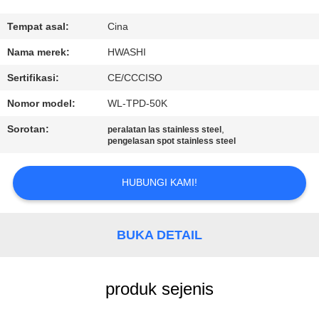
KUALITAS
Tempat asal:
Cina
HUBUNGI
Nama merek:
HWASHI
KAMI
Sertifikasi:
CE/CCCISO
Nomor model:
WL-TPD-50K
BERITA
Sorotan:
,
peralatan las stainless steel
pengelasan spot stainless steel
KASUS
HUBUNGI KAMI!
PERMINTAAN
PENAWARAN
BUKA DETAIL
PETA
produk sejenis
SITUS