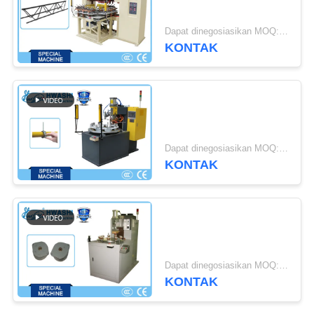
KEBIJAKAN
Dapat dinegosiasikan MOQ:1 set
PRIBADI
KONTAK
111
Mesin Las IBC
Dapat dinegosiasikan MOQ:1 set
KONTAK
238
Robot Pengelasan
Industri
Dapat dinegosiasikan MOQ:1 set
KONTAK