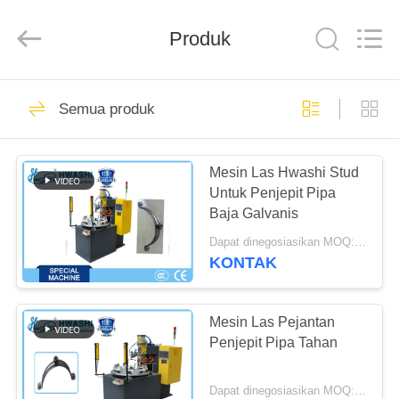
GUANGDONG
HWASHI
TECHNOLOGY
Produk
INC..
All
Rights
Reserved.
RUMAH
143
Semua produk
Mesin Las Titik
PRODUK
Mesin Las Hwashi Stud
Untuk Penjepit Pipa
TENTANG
Baja Galvanis
KAMI
Dapat dinegosiasikan MOQ:1 set
KONTAK
352
TUR
Mesin Las Wire
PABRIK
Mesin Las Pejantan
Penjepit Pipa Tahan
Mesh
KONTROL
Dapat dinegosiasikan MOQ:1 set